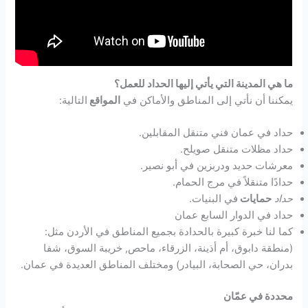
ما هي المدينة التي يأتي إليها الحداد للعمل؟
يمكننا أن نأتي إلى المناطق والأماكن في
المواقع
التالية:
حداد في عمان فني متنقل المقابلين.
حداد مظلات متنقل صويلح.
معرشات حديد ودربزين في أبو نصير.
حدادًا متنقلاً في مرج الحمام.
حداد
حمايات
في البنيات.
حداد في الدوار السابع عمان
كما لنا خبرة كبيرة بالحدادة بجميع المناطق في الأردن مثل:
(منطقة دابوق، أم أذينة، الزرقاء، ماحص, خريبة السوق، شفا
بدران، حي الصحابة، البيادر) ومختلف المناطق العديدة في عمان.
محددة في عمّان